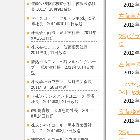
佐藤特殊製油株式会社 佐藤和彦社
2012
長 2011年10月9日放送
左藤章衆
マイクロ・ビークル・ラボ(株) 松尾
博社長 2011年10月2日放送
2012
株式会社雨風 豊田実社長 2011年
(株)グ
9月25日放送
送
株式会社じょぶ 佐藤福男社長
2012
2011年9月11日放送
情熱ホルモン 五苑マルシングルー
左藤章衆
プ 川辺 清社長 2011年9月4日放
2012
送
株式会社カワデン 深町陸夫会長
コバヤシ
2011年8月28日放送
04日放
（株)バランスアンドユニーク 長沼
2012
社長 2011年8月21日放送
(株)鳥貴族 大倉忠司社長 2011年
斉藤税務
8月14日放送
2012
株式会社イコール 岡本真太郎社
長 ２ 2011年8月7日放送
(株)山
株式会社イコール 岡本真太郎社