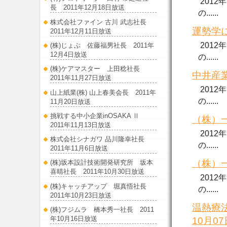
2012
長 2011年12月18日放送
の......
株式会社ファイン 古川 武志社長
運勢学に
2011年12月11日放送
2012
(株)じょぶ 佐藤福男社長 2011年
12月4日放送
の......
(株)ケアマスター 上田稔社長
中井産業
2011年11月27日放送
2012
山上紙業(株) 山上春美会長 2011年
の......
11月20日放送
挑戦する中小企業inOSAKA Ⅱ
（株）一
2011年11月13日放送
2012
株式会社シナガワ 品川隆幸社長
の......
2011年11月6日放送
（株）一
(株)坂本設計技術開発研究所 坂本
喜晴社長 2011年10月30日放送
2012
(株)キャッチアップ 堀真悟社長
の......
2011年10月23日放送
温熱療
(株)フジムラ 橋本秀一社長 2011
年10月16日放送
10月0