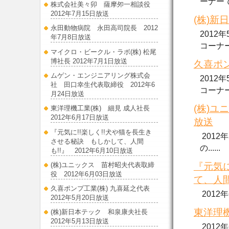
ーナーで..
株式会社美々卯 薩摩夘一相談役
2012年7月15日放送
(株)新
永田動物病院 永田高司院長 2012
2012
年7月8日放送
コーナーで.
マイクロ・ビークル・ラボ(株) 松尾
博社長 2012年7月1日放送
久喜ポン
ムゲン・エンジニアリング株式会
2012
社 田口幸生代表取締役 2012年6
コーナーで.
月24日放送
(株)ユ
東洋理機工業(株) 細見 成人社長
2012年6月17日放送
放送
『元気に!!楽しく!!犬や猫を長生き
2012
させる秘訣 もしかして、人間
の......
も!!』 2012年6月10日放送
(株)ユニックス 苗村昭夫代表取締
『元気に
役 2012年6月03日放送
て、人間
久喜ポンプ工業(株) 九喜延之代表
2012
2012年5月20日放送
東洋理機
(株)新日本テック 和泉康夫社長
2012年5月13日放送
2012