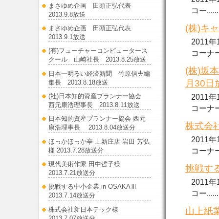
まさゆめ企画 田頭正弘代表
コー......
2013.9.8放送
(株)キ
まさゆめ企画 田頭正弘代表
2013.9.1放送
2011
(有)フューチャーコンピュータース
コーナーで.
クール 山崎社長 2013.8.25放送
(株)坂
日本一明るい経済新聞 竹原信夫編
月30日
集長 2013.8.18放送
(社)日本知的資産プランナー協会
2011
西元康浩理事長 2013.8.11放送
コーナー..
日本知的資産プランナー協会 西元
株式会社
康浩理事長 2013.8.04放送分
2011
ほっかほっか亭 上新庄店 岩田 芳弘
様 2013.7.28放送分
コーナー..
現代美術作家 田中哲子様
挑戦する
2013.7.21放送分
2011
挑戦する中小企業 in OSAKAⅢ
コー......
2013.7.14放送分
株式会社新日本テック様
山上紙業
2013.7.07放送分