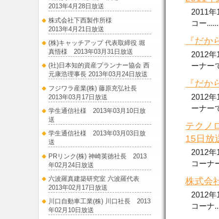
2013年4月28日放送
2011
株式会社下西製作所様
コー......
2013年4月21日放送
『だから
(株)キャッチアップ 代表取締役 堀
真悟様 2013年03月31日放送
2012
ーナーで放
(社)日本知的資産プランナー協会 西
元康浩理事長 2013年03月24日放送
『だから
フジワラ産業(株) 藤原充弘社長
2012
2013年03月17日放送
ーナーで放.
学生通信社様 2013年03月10日放
送
テクノ
学生通信社様 2013年03月03日放
15日放
送
2012
PRリンク(株) 神崎英徳社長 2013
コーナー..
年02月24日放送
六波羅真建築研究室 六波羅代表
株式会社
2013年02月17日放送
2012
川口自動車工業(株) 川口社長 2013
コーナ....
年02月10日放送