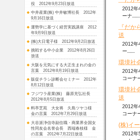
役 2012年9月23日放送
2012
中井産業(株) 中井敏博社長 2012年
ーナ......
9月16日放送
『だから
運勢学に基づく経営実践講座 2012
年9月9日放送
送
(株)大日電子様 2012年9月2日放送
2012
挑戦する中小企業 2012年8月26日
ー......
放送
環境社会
大阪を元気にする大正生まれの金の
言葉 2012年8月19日放送
2012
コーナーで
販促チラシ診断会セミナー 2012年
8月12日放送
環境社会
フジワラ産業(株) 藤原充弘社長
送
2012年8月5日放送
2012
料亭芝苑 大女将 久島ツヤコ様
コーナーで.
金の言葉 2012年7月29日放送
大谷派浄信寺副住職・商業界全国女
(株)イ
性同友会名誉会長 西端春枝様 金
2012
の言葉 2012年7月22日放送