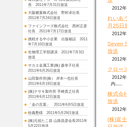
送
長 2011年7月31日放送
2012
大阪糖菓株式会社 野村卓社長
れいあう
2011年7月24日放送
月25日
ファインフーズ株式会社 西村正彦
社長 2011年7月17日放送
2012
挑戦する中小企業 出版秘話 2011
Seven 
年7月10日放送
放送
生物理工学部講演 2011年7月3日
放送
2012
サカエ金属工業(株) 森幸子社長
クローズ
2011年6月26日放送
2012
山田製作所(株） 岸本一也社長
2011年6月19日放送
内......
(株)テサキ製作所 手崎貴之社長
株式会社
2011年6月12日放送
放送
「金の言葉」 2011年6月5日放送
2012
桂義塾様 2011年5月29日放送
(株)富
(株)元祖たこ昌 山路昌彦会長2011年
5月22日放送
日放送