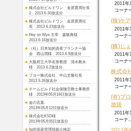
2011
株式会社ビルドワン 金原寛周社長
コーナーで.
2 2013.6.30放送分
(株)ケ
株式会社ビルドワン 金原寛周社
長 2013.6.23放送分
2011
Hey on Wye 主宰 森敬典様
コーナーで.
2013.6.16放送分
(株)じ
（社）日本知的資産プランナー協
会 西山潤様 2013.6.9放送分
2011
コーナーで.
大阪府立大学名誉教授 清水教永
様 2013.6.2放送分
株式会社
フヨー株式会社 中山文隆社長
2011
2013.5.26放送分
コーナー..
チームビルド社会保険労務士事務所
様 2013年05月19日放送分
(有)プ
金の言葉
放送
2013年05月12日放送分
2011
株式会社KSD様
コーナ....
2013年05月05日放送分
2011
知的資産管理技能士検定