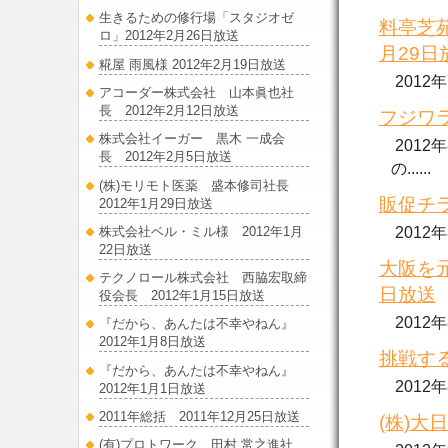
生きるための修行場「スタジオゼ
料亭芝
ロ」2012年2月26日放送
月29日
糀屋 雨風様 2012年2月19日放送
2012
アコーダー株式会社 山本眞也社
長 2012年2月12日放送
フジワラ
株式会社イーガー 黒木 一成会
2012
長 2012年2月5日放送
の......
(株)モリモト医薬 盛本修司社長
販促チラ
2012年1月29日放送
2012
株式会社ベル・ミル様 2012年1月
22日放送
大阪を元
テクノロール株式会社 西脇宏取締
日放送
役会長 2012年1月15日放送
2012
『だから、あんたは不幸やねん』
2012年1月8日放送
挑戦する
『だから、あんたは不幸やねん』
2012
2012年1月1日放送
2011年総括 2011年12月25日放送
(株)大
(有)プロトワーク 田村 常之進社