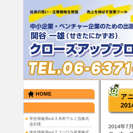
HOME
ア
201
せきたに かずお
学生情報局vol.3 木村アルミ箔株式
会社様
2014年
学生情報局vol.2 フジワラ産業株式