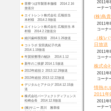
2011
茶寮つぼ市製茶本舗様 2014.2.16
ーナーで放
放送分
エイトレント株式会社 広報担当
(株)鳥
本村様 2014.2.9放送
2011
エイトレント株式会社 広報担当 本
コーナーで
村様 2014.2.2放送分
（株)バ
細川歯科医院様 2014.1.26放送
日放送
コトラボ 安田真紀子代表
2014.1.19放送
2011
年賀状整理の秘訣 2014.1.12
コーナーで.
新年のご挨拶 2014.1.5放送
株式会社
2013年総括２ 2013.12.29放送
2011
2013年総括 2013.12.22放送
コーナーで.
デジタルとアナログ 2014.12.15放
情熱ホ
送
2011
株式会社パーフェクトディフェンス
松崎会長 2014.12.8放送
2011
ーナーで放
(株)サニー 西川 雅章様