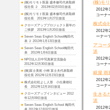
(株)モ
(株)モリモト医薬 盛本修司代表取締
役社長 ２ 2013年02月03日放送
2012
(株)モリモト医薬 盛本修司代表取締
コーナーで
役社長 2013年1月27日放送
株式会社
クローズアッププロジェクト新年の
ご挨拶 2013年1月20日放送
2012
ーナーで放.
Seven Seas English School梅田代
表 ２ 2013年1月13日放送
アコーダ
Seven Seas English School梅田代
送
表 2013年1月6日放送
2012
NPO法人日中写真家交流協会
コーナー..
2012年12月30日放送
(株)富士美術 小栁 富士夫代表取締
糀屋 雨
役社長 2012年12月23日放送
2012
株式会社松よし人形 小出康雄社
コーナーで
長 2012年12月16日放送
生きるた
クローズアップインタビュー 2012
年12月09日放送
送
Seven Seas English School 梅田代
2012
表 2012年12月02日放送