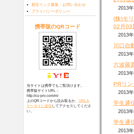
相互リンク募集・お問い合わせ
2013
プライバシーポリシー
(株)モ
02月0
携帯版のQRコード
2013
川口自動
2013
六波羅真
2013
PRリン
当サイトは携帯でもご覧頂けます。
携帯版サイトURL：
2013
http://cu-pro.com/m/
上のQRコードから読み取るか、
URLを
学生通信
ケータイに送信
してアクセスしてくださ
い。
2013
学生通信
2013