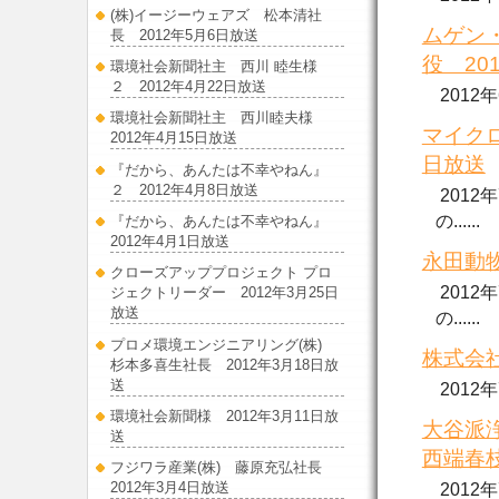
(株)イージーウェアズ 松本清社
ムゲン
長 2012年5月6日放送
役 20
環境社会新聞社主 西川 睦生様
２ 2012年4月22日放送
2012
環境社会新聞社主 西川睦夫様
マイクロ
2012年4月15日放送
日放送
『だから、あんたは不幸やねん』
２ 2012年4月8日放送
2012
の......
『だから、あんたは不幸やねん』
2012年4月1日放送
永田動物
クローズアッププロジェクト プロ
2012
ジェクトリーダー 2012年3月25日
放送
の......
プロメ環境エンジニアリング(株)
株式会社
杉本多喜生社長 2012年3月18日放
送
2012
環境社会新聞様 2012年3月11日放
大谷派
送
西端春枝
フジワラ産業(株) 藤原充弘社長
2012年3月4日放送
2012