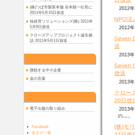
(株)つぼ市製茶本舗 谷本順一社長に
2012
2011年5月15日放送
NPO法
桂経営ソリューションズ(株) 2011年
5月8日放送
2012
クローズアッププロジェクト誕生秘
Seven
話 2011年5月1日放送
送
2013
出版物
Seven 
挑戦する中小企業
放送
金の言葉
2013
クロー
電子出版
20日放
電子出版の取り組み
2013
の......
(株)モ
Facebook
全タグ一覧
27日放