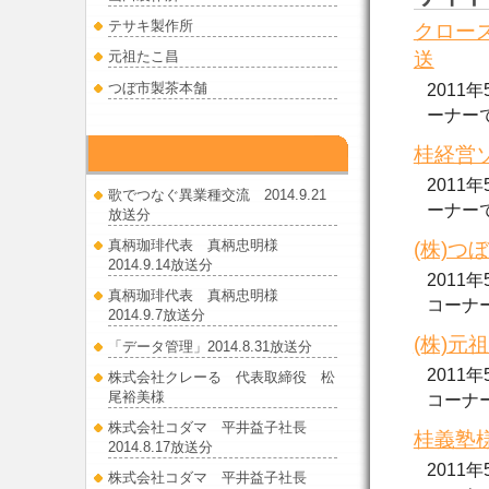
テサキ製作所
クローズ
送
元祖たこ昌
つぼ市製茶本舗
2011
ーナーで..
桂経営ソ
ラジオ出演
2011
歌でつなぐ異業種交流 2014.9.21
ーナーで..
放送分
真柄珈琲代表 真柄忠明様
(株)つ
2014.9.14放送分
2011
真柄珈琲代表 真柄忠明様
コーナーで.
2014.9.7放送分
(株)元
「データ管理」2014.8.31放送分
2011
株式会社クレーる 代表取締役 松
尾裕美様
コーナーで.
株式会社コダマ 平井益子社長
桂義塾様
2014.8.17放送分
2011
株式会社コダマ 平井益子社長