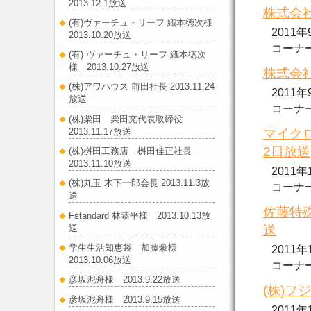
2013.12.1放送
株式会社
(有)ヴァーチュ・リーフ 織本徳次様
2011
2013.10.20放送
コーナーで.
(有) ヴァーチュ・リーフ 織本徳次
様 2013.10.27放送
株式会社
(株)アワハウス 前田社長 2013.11.24
2011
放送
コーナー..
(株)柴田 柴田充代表取締役
2013.11.17放送
マイクロ
2日放送
(株)桝田工務店 桝田佳正社長
2013.11.10放送
2011
(株)丸玉 木下一郎会長 2013.11.3放
コーナーで.
送
佐藤特殊
Fstandard 林恭平様 2013.10.13放
送
送
学生生活知恵袋 加藤豪様
2011
2013.10.06放送
コーナー..
彦坂泥舟様 2013.9.22放送
(株)フ
彦坂泥舟様 2013.9.15放送
2011