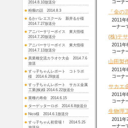
コーナーで
2014.8.10放送分
粉瘤の話 2014.8.3
「金の言
るかバレエスクール 新井るか様
2011
2014.7.27放送分
ーナーで放.
アニバーサリーボイス 東大悟様
(株)テ
2014.7.20放送分
2011
アニバーサリーボイス 東大悟様
2014.7.13放送分
コーナーで
異業種交流カラオケ大会 2014.7.6
山田製作
放送
2011
すっ子ちゃんレポート コトラボ
コーナーで
様 2014.6.29放送
すっ子ちゃんレポート サカエ金属
サカエ金
工業(株)様 2014.6.22放送分
2011
業種の寿命 2014.6.15
コーナーで.
ターゲッターロボ 2014.6.8放送分
生物理工
Nico様 2014.6.1放送分
2011
すっ子ちゃん初登場！ 2014.5.25
ーナーで放
放送分