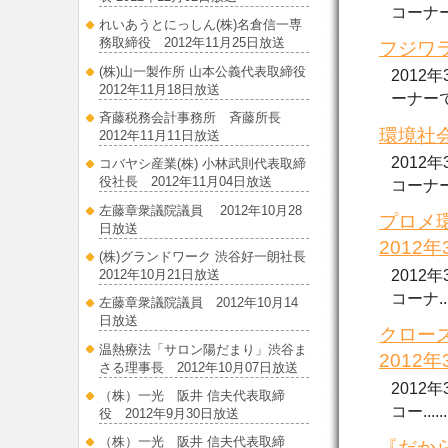
コーナーで.
れいあうとにっしん(株)名倉信一専
務取締役 2012年11月25日放送
フジワラ
(株)山一製作所 山本公義代表取締役
2012
2012年11月18日放送
ーナーで..
斉藤税務会計事務所 斉藤所長
環境社会
2012年11月11日放送
2012
コバヤシ産業(株) 小林武則代表取締
役社長 2012年11月04日放送
コーナー..
左藤章衆議院議員 2012年10月28
プロメ
日放送
2012
(株)グランドワーク 渋谷好一朗社長
2012年10月21日放送
2012
コーナ....
左藤章衆議院議員 2012年10月14
日放送
クロー
温熱療法「サロン陽だまり」渋谷ま
2012
さる理事長 2012年10月07日放送
2012
（株）一光 阪井 信夫代表取締
コー......
役 2012年9月30日放送
（株）一光 阪井 信夫代表取締
『だから