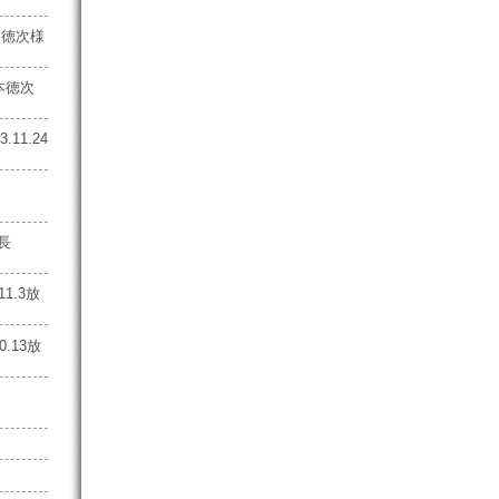
本徳次様
本徳次
11.24
役
社長
11.3放
0.13放
様