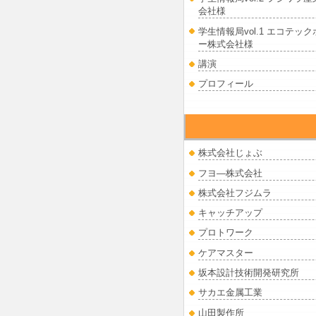
会社様
学生情報局vol.1 エコテッ
ー株式会社様
講演
プロフィール
挑戦する中小企業
株式会社じょぶ
フヨ―株式会社
株式会社フジムラ
キャッチアップ
プロトワーク
ケアマスター
坂本設計技術開発研究所
サカエ金属工業
山田製作所