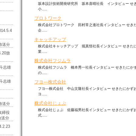
坂本設計技術開発研究所 坂本喜晴社長 インタビュー せ
小......
２
プロトワーク
株式会社プロトワーク 田村常之進社長インタビュー せき
企......
.5.4
キャッチアップ
7放送分
株式会社キャッチアップ 堀真悟社長インタビュー せきた
業......
.20放
株式会社フジムラ
奥斗志雄
株式会社フジムラ 橋本秀一社長インタビュー せきたにか
の......
奥斗志雄
フヨ―株式会社
フヨ―株式会社 中山文隆社長インタビュー せきたにかず
ヨ......
株式会社じょぶ
6放送分
株式会社じょぶ 佐藤福男社長インタビュー せきたにかず
取締役
式......
2放送分
2.23