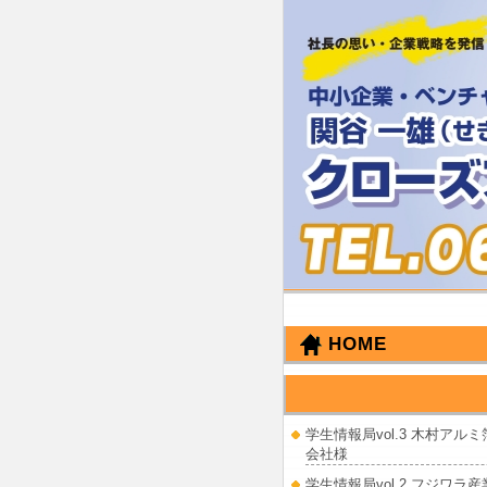
HOME
せきたに かずお
学生情報局vol.3 木村アル
会社様
学生情報局vol.2 フジワラ