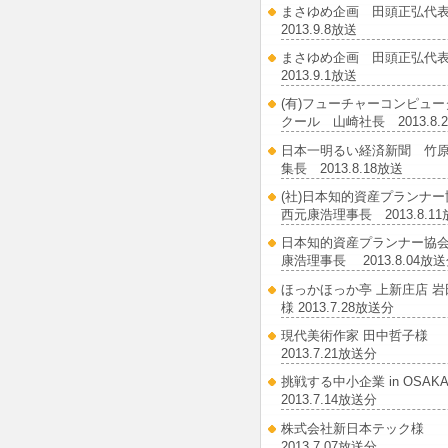
まさゆめ企画 田頭正弘
2013.9.8放送
まさゆめ企画 田頭正弘
2013.9.1放送
(有)フューチャーコンピュ
クール 山崎社長 2013.8.
日本一明るい経済新聞 竹
集長 2013.8.18放送
(社)日本知的資産プランナ
西元康浩理事長 2013.8.1
日本知的資産プランナー協会
康浩理事長 2013.8.04放
ほっかほっか亭 上新庄店 岩
様 2013.7.28放送分
現代美術作家 田中哲子様
2013.7.21放送分
挑戦する中小企業 in OSA
2013.7.14放送分
株式会社新日本テック様
2013.7.07放送分