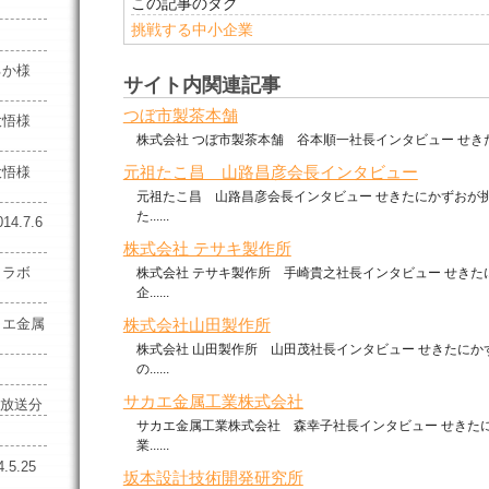
この記事のタグ
挑戦する中小企業
るか様
サイト内関連記事
つぼ市製茶本舗
大悟様
株式会社 つぼ市製茶本舗 谷本順一社長インタビュー せきたにか
大悟様
元祖たこ昌 山路昌彦会長インタビュー
元祖たこ昌 山路昌彦会長インタビュー せきたにかずおが
た......
.7.6
株式会社 テサキ製作所
トラボ
株式会社 テサキ製作所 手崎貴之社長インタビュー せきた
企......
カエ金属
株式会社山田製作所
株式会社 山田製作所 山田茂社長インタビュー せきたにか
の......
サカエ金属工業株式会社
8放送分
サカエ金属工業株式会社 森幸子社長インタビュー せきた
業......
5.25
坂本設計技術開発研究所