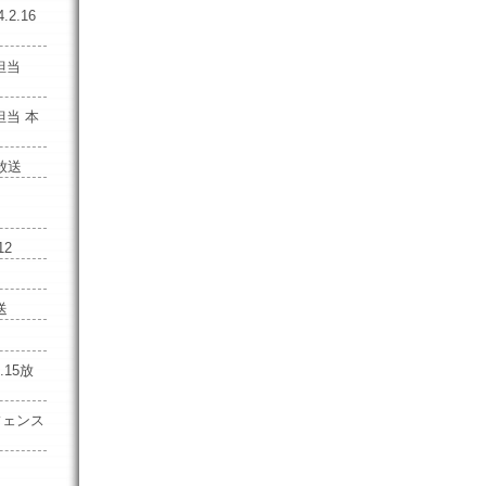
2.16
報担当
担当 本
6放送
12
送
.15放
フェンス