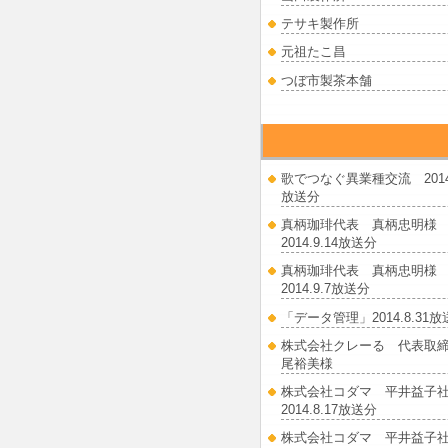
テサキ製作所
元祖たこ昌
つぼ市製茶本舗
ラジオ出演
歌でつなぐ異業種交流 2014.
放送分
真柄珈琲代表 真柄忠明
2014.9.14放送分
真柄珈琲代表 真柄忠明
2014.9.7放送分
「データ管理」2014.8.31
株式会社クレーる 代表取
尾裕美様
株式会社コダマ 平井益
2014.8.17放送分
株式会社コダマ 平井益