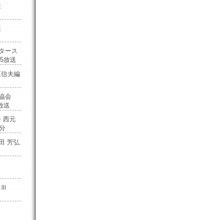
代表
代表
ータース
25放送
原信夫編
ー協会
1放送
 西元
送分
田 芳弘
KAⅢ