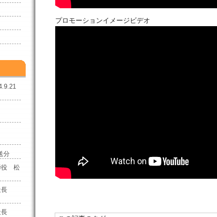
プロモーションイメージビデオ
9.21
様
様
放送分
締役 松
子社長
子社長