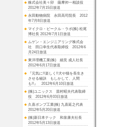
株式会社美々卯 薩摩夘一相談役
2012年7月15日放送
永田動物病院 永田高司院長 2012
年7月8日放送
マイクロ・ビークル・ラボ(株) 松尾
博社長 2012年7月1日放送
ムゲン・エンジニアリング株式会
社 田口幸生代表取締役 2012年6
月24日放送
東洋理機工業(株) 細見 成人社長
2012年6月17日放送
『元気に!!楽しく!!犬や猫を長生き
させる秘訣 もしかして、人間
も!!』 2012年6月10日放送
(株)ユニックス 苗村昭夫代表取締
役 2012年6月03日放送
久喜ポンプ工業(株) 九喜延之代表
2012年5月20日放送
(株)新日本テック 和泉康夫社長
2012年5月13日放送