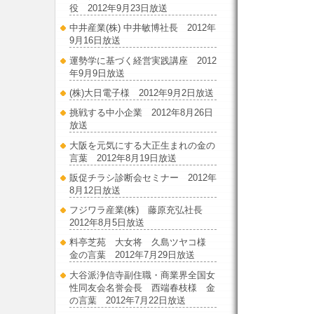
役 2012年9月23日放送
中井産業(株) 中井敏博社長 2012年
9月16日放送
運勢学に基づく経営実践講座 2012
年9月9日放送
(株)大日電子様 2012年9月2日放送
挑戦する中小企業 2012年8月26日
放送
大阪を元気にする大正生まれの金の
言葉 2012年8月19日放送
販促チラシ診断会セミナー 2012年
8月12日放送
フジワラ産業(株) 藤原充弘社長
2012年8月5日放送
料亭芝苑 大女将 久島ツヤコ様
金の言葉 2012年7月29日放送
大谷派浄信寺副住職・商業界全国女
性同友会名誉会長 西端春枝様 金
の言葉 2012年7月22日放送