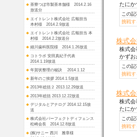
たにか
茶寮つぼ市製茶本舗様 2014.2.16
放送分
この記
エイトレント株式会社 広報担当
挑戦す
本村様 2014.2.9放送
エイトレント株式会社 広報担当 本
村様 2014.2.2放送分
株式会
細川歯科医院様 2014.1.26放送
株式会
コトラボ 安田真紀子代表
かずお
2014.1.19放送
この記
年賀状整理の秘訣 2014.1.12
挑戦す
新年のご挨拶 2014.1.5放送
2013年総括２ 2013.12.29放送
株式会
2013年総括 2013.12.22放送
株式会
デジタルとアナログ 2014.12.15放
たにか
送
この記
株式会社パーフェクトディフェンス
松崎会長 2014.12.8放送
挑戦す
(株)サニー 西川 雅章様