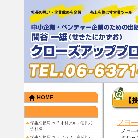
HOME
【
せきたに かずお
フヨ―
学生情報局vol.3 木村アルミ箔株式
会社様
フヨ―
ずおが
学生情報局vol.2 フジワラ産業株式