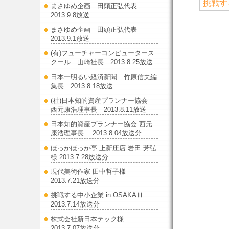
挑戦す
まさゆめ企画 田頭正弘代表
2013.9.8放送
まさゆめ企画 田頭正弘代表
2013.9.1放送
(有)フューチャーコンピュータース
クール 山崎社長 2013.8.25放送
日本一明るい経済新聞 竹原信夫編
集長 2013.8.18放送
(社)日本知的資産プランナー協会
西元康浩理事長 2013.8.11放送
日本知的資産プランナー協会 西元
康浩理事長 2013.8.04放送分
ほっかほっか亭 上新庄店 岩田 芳弘
様 2013.7.28放送分
現代美術作家 田中哲子様
2013.7.21放送分
挑戦する中小企業 in OSAKAⅢ
2013.7.14放送分
株式会社新日本テック様
2013.7.07放送分