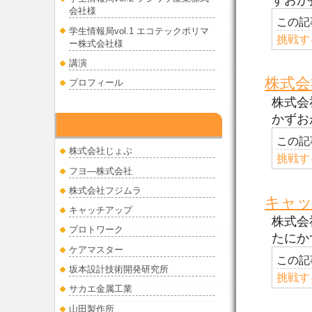
会社様
この記
学生情報局vol.1 エコテックポリマ
挑戦す
ー株式会社様
講演
株式会
プロフィール
株式会
かずお
挑戦する中小企業
この記
株式会社じょぶ
挑戦す
フヨ―株式会社
株式会社フジムラ
キャ
キャッチアップ
株式会
プロトワーク
たにか
ケアマスター
この記
坂本設計技術開発研究所
挑戦す
サカエ金属工業
山田製作所