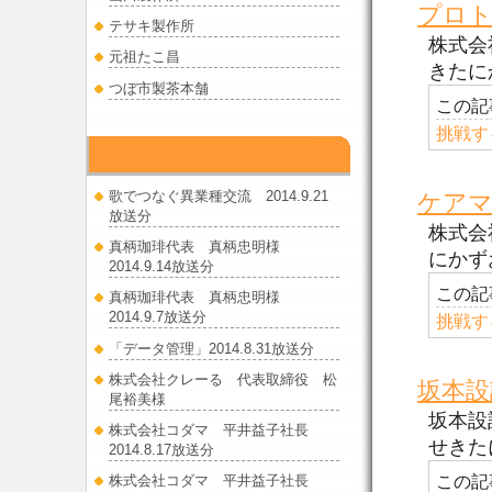
プロ
テサキ製作所
株式会
元祖たこ昌
きたに
つぼ市製茶本舗
この記
挑戦す
ラジオ出演
歌でつなぐ異業種交流 2014.9.21
ケア
放送分
株式会
真柄珈琲代表 真柄忠明様
にかず
2014.9.14放送分
この記
真柄珈琲代表 真柄忠明様
2014.9.7放送分
挑戦す
「データ管理」2014.8.31放送分
株式会社クレーる 代表取締役 松
坂本設
尾裕美様
坂本設
株式会社コダマ 平井益子社長
せきた
2014.8.17放送分
この記
株式会社コダマ 平井益子社長