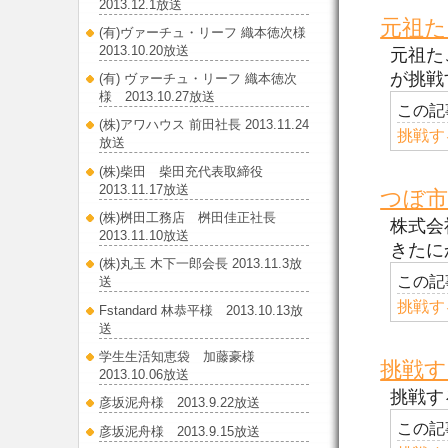
2013.12.1放送
元祖た
(有)ヴァーチュ・リーフ 織本徳次様
2013.10.20放送
元祖た
が挑戦
(有) ヴァーチュ・リーフ 織本徳次
様 2013.10.27放送
この記
(株)アワハウス 前田社長 2013.11.24
挑戦す
放送
(株)柴田 柴田充代表取締役
2013.11.17放送
つぼ市
(株)桝田工務店 桝田佳正社長
株式会
2013.11.10放送
きたに
(株)丸玉 木下一郎会長 2013.11.3放
この記
送
挑戦す
Fstandard 林恭平様 2013.10.13放
送
学生生活知恵袋 加藤豪様
挑戦す
2013.10.06放送
挑戦する
彦坂泥舟様 2013.9.22放送
この記
彦坂泥舟様 2013.9.15放送