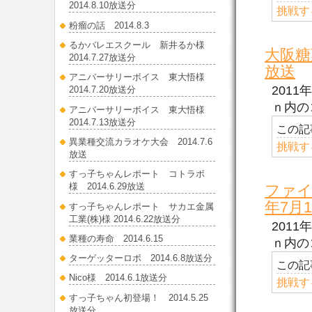
2014.8.10放送分
挑戦す
粉瘤の話 2014.8.3
るかバレエスクール 新井るか様
大阪糖
2014.7.27放送分
放送
アニバーサリーボイス 東大悟様
201
2014.7.20放送分
ｎ内の
アニバーサリーボイス 東大悟様
2014.7.13放送分
この記
異業種交流カラオケ大会 2014.7.6
挑戦す
放送
すっ子ちゃんレポート コトラボ
様 2014.6.29放送
ファイ
年7月
すっ子ちゃんレポート サカエ金属
工業(株)様 2014.6.22放送分
201
業種の寿命 2014.6.15
ｎ内の
ターゲッターロボ 2014.6.8放送分
この記
Nico様 2014.6.1放送分
挑戦す
すっ子ちゃん初登場！ 2014.5.25
放送分