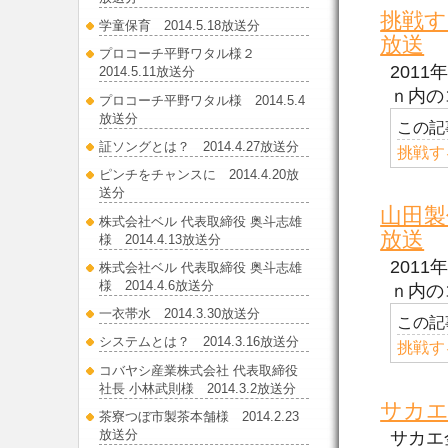
挑戦す
学童保育 2014.5.18放送分
放送
プロコーチ平野ワタル様２
201
2014.5.11放送分
ｎ内の
プロコーチ平野ワタル様 2014.5.4
放送分
この記
証ソングとは？ 2014.4.27放送分
挑戦す
ピンチをチャンスに 2014.4.20放
送分
山田製
株式会社ベル 代表取締役 奥斗志雄
放送
様 2014.4.13放送分
201
株式会社ベル 代表取締役 奥斗志雄
様 2014.4.6放送分
ｎ内の
一衣帯水 2014.3.30放送分
この記
システムとは？ 2014.3.16放送分
挑戦す
コバヤシ産業株式会社 代表取締役
社長 小林武則様 2014.3.2放送分
サカエ
茶寮つぼ市製茶本舗様 2014.2.23
放送分
サカエ